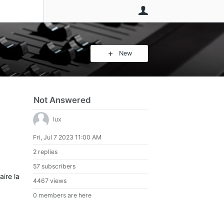
User
New
Not Answered
lux
Fri, Jul 7 2023 11:00 AM
2 replies
57 subscribers
aire la
4467 views
0 members are here